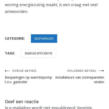
woning energiezuinig maakt, is een vraag met veel
antwoorden.
CATEGORIE:
BESPARINGEN
TAGS:
ENERGIE-EFFICIËNTIE
VORIGE ARTIKEL
VOLGENDE ARTIKEL
Bericht
Besparingen op warmtepomp
Installateurs van zonnepanelen
navigatie
t.o.v. gasboiler
vinden
Geef een reactie
Je e-mailadres wordt niet gepubliceerd.
Vereiste